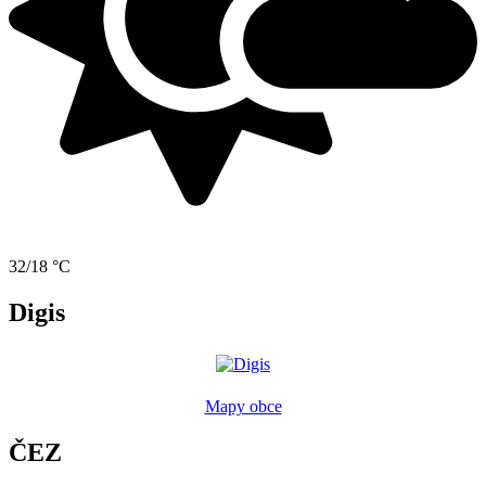
32/18 °C
Digis
Mapy obce
ČEZ