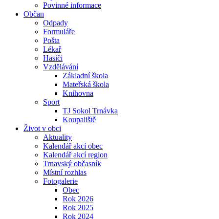
Povinné informace
Občan
Odpady
Formuláře
Pošta
Lékař
Hasiči
Vzdělávání
Základní škola
Mateřská škola
Knihovna
Sport
TJ Sokol Trnávka
Koupaliště
Život v obci
Aktuality
Kalendář akcí obec
Kalendář akcí region
Trnavský občasník
Místní rozhlas
Fotogalerie
Obec
Rok 2026
Rok 2025
Rok 2024