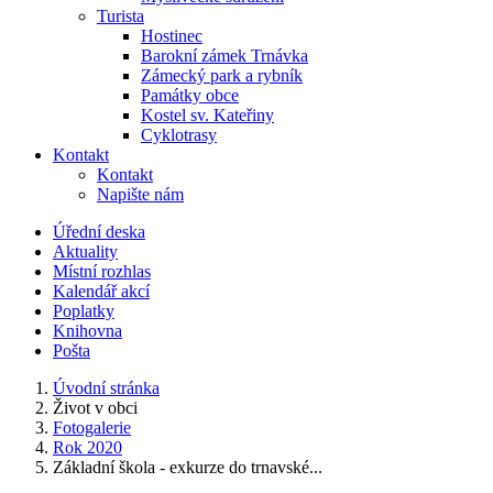
Turista
Hostinec
Barokní zámek Trnávka
Zámecký park a rybník
Památky obce
Kostel sv. Kateřiny
Cyklotrasy
Kontakt
Kontakt
Napište nám
Úřední deska
Aktuality
Místní rozhlas
Kalendář akcí
Poplatky
Knihovna
Pošta
Úvodní stránka
Život v obci
Fotogalerie
Rok 2020
Základní škola - exkurze do trnavské...