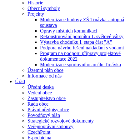
Historie
Obecní symboly
Projekty
Modernizace budovy ZŠ Trnávka - otopná
soustava
Opravy místních komunikací
Rekonstruování pomníku 1. světové války
Výstavba chodníku I. etapa část "A"
Podpora návrhu řešení nakládání s vodami
Program na podporu přípravy projektové
dokumentace 2022
Modernizace sportovního areálu Trnávka
Územní plán obce
Informace od nás
Úřad
Úřední deska
Vedení obce
Zastupitelstvo obce
Rada obce
Právní předpisy obce
Povodňový plán
Strategické rozvojové dokumenty
Veřejnoprávní smlouvy
CzechPoint
E-podatelna