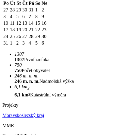
Po
Út
St
Čt
Pá
So
Ne
27
28
29
30
31
1
2
3
4
5
6
7
8
9
10
11
12
13
14
15
16
17
18
19
20
21
22
23
24
25
26
27
28
29
30
31
1
2
3
4
5
6
1307
1307
První zmínka
750
750
Počet obyvatel
246 m. n. m.
246 m. n. m.
Nadmořská výška
6,1 km
2
6,1 km
Katastrální výměra
2
Projekty
Moravskoslezský kraj
MMR