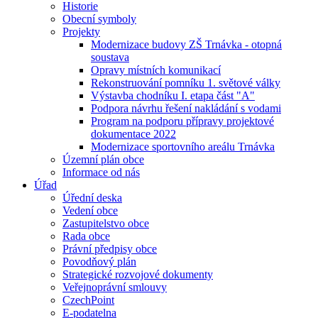
Historie
Obecní symboly
Projekty
Modernizace budovy ZŠ Trnávka - otopná
soustava
Opravy místních komunikací
Rekonstruování pomníku 1. světové války
Výstavba chodníku I. etapa část "A"
Podpora návrhu řešení nakládání s vodami
Program na podporu přípravy projektové
dokumentace 2022
Modernizace sportovního areálu Trnávka
Územní plán obce
Informace od nás
Úřad
Úřední deska
Vedení obce
Zastupitelstvo obce
Rada obce
Právní předpisy obce
Povodňový plán
Strategické rozvojové dokumenty
Veřejnoprávní smlouvy
CzechPoint
E-podatelna