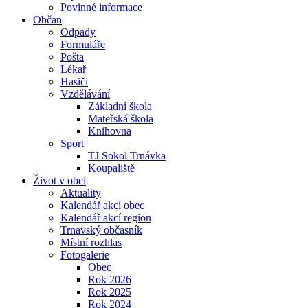
Povinné informace
Občan
Odpady
Formuláře
Pošta
Lékař
Hasiči
Vzdělávání
Základní škola
Mateřská škola
Knihovna
Sport
TJ Sokol Trnávka
Koupaliště
Život v obci
Aktuality
Kalendář akcí obec
Kalendář akcí region
Trnavský občasník
Místní rozhlas
Fotogalerie
Obec
Rok 2026
Rok 2025
Rok 2024