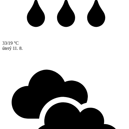
33/19 °C
úterý
11. 8.