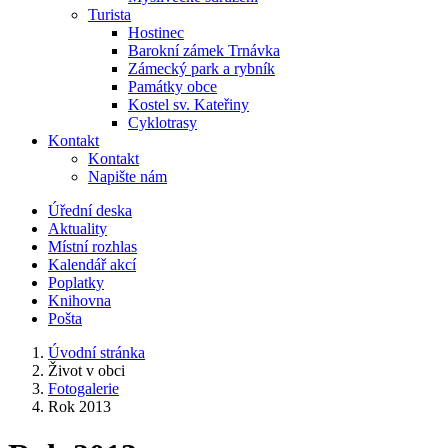
Turista
Hostinec
Barokní zámek Trnávka
Zámecký park a rybník
Památky obce
Kostel sv. Kateřiny
Cyklotrasy
Kontakt
Kontakt
Napište nám
Úřední deska
Aktuality
Místní rozhlas
Kalendář akcí
Poplatky
Knihovna
Pošta
Úvodní stránka
Život v obci
Fotogalerie
Rok 2013