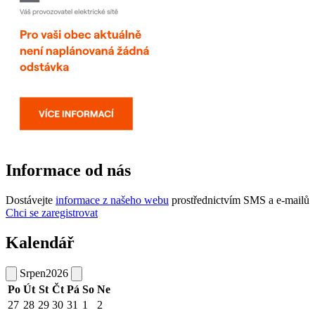
Informace od nás
Dostávejte
informace z našeho webu
prostřednictvím SMS a e-mailů
Chci se zaregistrovat
Kalendář
Srpen
2026
Po
Út
St
Čt
Pá
So
Ne
27
28
29
30
31
1
2