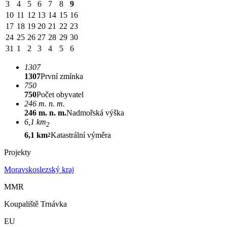
3
4
5
6
7
8
9
10
11
12
13
14
15
16
17
18
19
20
21
22
23
24
25
26
27
28
29
30
31
1
2
3
4
5
6
1307
1307
První zmínka
750
750
Počet obyvatel
246 m. n. m.
246 m. n. m.
Nadmořská výška
6,1 km
2
6,1 km
Katastrální výměra
2
Projekty
Moravskoslezský kraj
MMR
Koupaliště Trnávka
EU