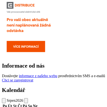
Informace od nás
Dostávejte
informace z našeho webu
prostřednictvím SMS a e-mailů
Chci se zaregistrovat
Kalendář
Srpen
2026
Po
Út
St
Čt
Pá
So
Ne