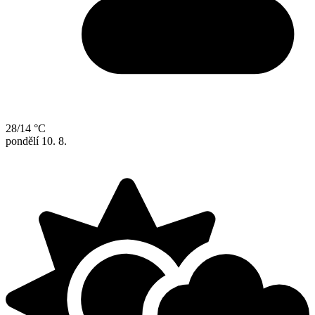
28/14 °C
pondělí
10. 8.