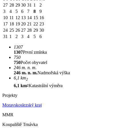
27
28
29
30
31
1
2
3
4
5
6
7
8
9
10
11
12
13
14
15
16
17
18
19
20
21
22
23
24
25
26
27
28
29
30
31
1
2
3
4
5
6
1307
1307
První zmínka
750
750
Počet obyvatel
246 m. n. m.
246 m. n. m.
Nadmořská výška
6,1 km
2
6,1 km
Katastrální výměra
2
Projekty
Moravskoslezský kraj
MMR
Koupaliště Trnávka