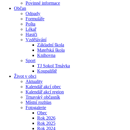
Povinné informace
Občan
Odpady
Formuláře
Pošta
Lékař
Hasiči
Vzdělávání
Základní škola
Mateřská škola
Knihovna
Sport
TJ Sokol Trnávka
Koupaliště
Život v obci
Aktuality
Kalendář akcí obec
Kalendář akcí region
Trnavský občasník
Místní rozhlas
Fotogalerie
Obec
Rok 2026
Rok 2025
Rok 2024