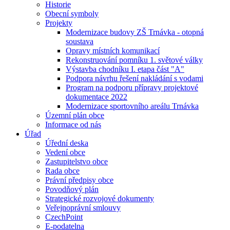
Historie
Obecní symboly
Projekty
Modernizace budovy ZŠ Trnávka - otopná
soustava
Opravy místních komunikací
Rekonstruování pomníku 1. světové války
Výstavba chodníku I. etapa část "A"
Podpora návrhu řešení nakládání s vodami
Program na podporu přípravy projektové
dokumentace 2022
Modernizace sportovního areálu Trnávka
Územní plán obce
Informace od nás
Úřad
Úřední deska
Vedení obce
Zastupitelstvo obce
Rada obce
Právní předpisy obce
Povodňový plán
Strategické rozvojové dokumenty
Veřejnoprávní smlouvy
CzechPoint
E-podatelna