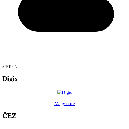
34/19 °C
Digis
Mapy obce
ČEZ