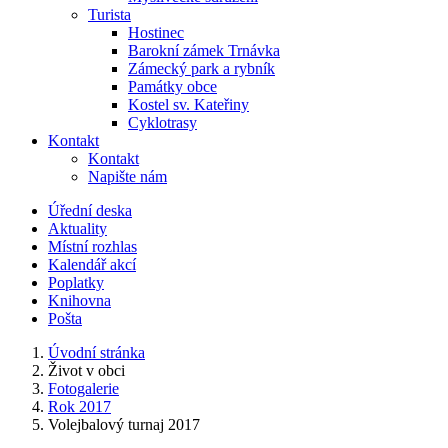
Turista
Hostinec
Barokní zámek Trnávka
Zámecký park a rybník
Památky obce
Kostel sv. Kateřiny
Cyklotrasy
Kontakt
Kontakt
Napište nám
Úřední deska
Aktuality
Místní rozhlas
Kalendář akcí
Poplatky
Knihovna
Pošta
Úvodní stránka
Život v obci
Fotogalerie
Rok 2017
Volejbalový turnaj 2017