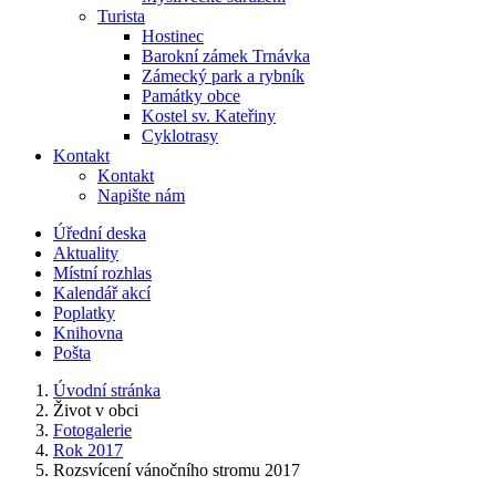
Turista
Hostinec
Barokní zámek Trnávka
Zámecký park a rybník
Památky obce
Kostel sv. Kateřiny
Cyklotrasy
Kontakt
Kontakt
Napište nám
Úřední deska
Aktuality
Místní rozhlas
Kalendář akcí
Poplatky
Knihovna
Pošta
Úvodní stránka
Život v obci
Fotogalerie
Rok 2017
Rozsvícení vánočního stromu 2017