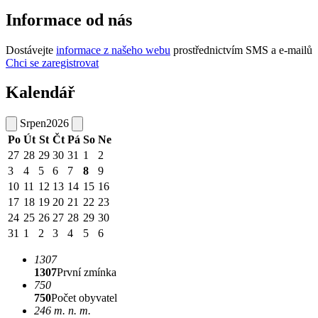
Informace od nás
Dostávejte
informace z našeho webu
prostřednictvím SMS a e-mailů
Chci se zaregistrovat
Kalendář
Srpen
2026
Po
Út
St
Čt
Pá
So
Ne
27
28
29
30
31
1
2
3
4
5
6
7
8
9
10
11
12
13
14
15
16
17
18
19
20
21
22
23
24
25
26
27
28
29
30
31
1
2
3
4
5
6
1307
1307
První zmínka
750
750
Počet obyvatel
246 m. n. m.