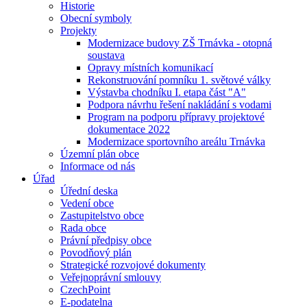
Historie
Obecní symboly
Projekty
Modernizace budovy ZŠ Trnávka - otopná
soustava
Opravy místních komunikací
Rekonstruování pomníku 1. světové války
Výstavba chodníku I. etapa část "A"
Podpora návrhu řešení nakládání s vodami
Program na podporu přípravy projektové
dokumentace 2022
Modernizace sportovního areálu Trnávka
Územní plán obce
Informace od nás
Úřad
Úřední deska
Vedení obce
Zastupitelstvo obce
Rada obce
Právní předpisy obce
Povodňový plán
Strategické rozvojové dokumenty
Veřejnoprávní smlouvy
CzechPoint
E-podatelna