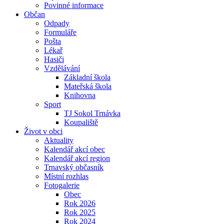
Povinné informace
Občan
Odpady
Formuláře
Pošta
Lékař
Hasiči
Vzdělávání
Základní škola
Mateřská škola
Knihovna
Sport
TJ Sokol Trnávka
Koupaliště
Život v obci
Aktuality
Kalendář akcí obec
Kalendář akcí region
Trnavský občasník
Místní rozhlas
Fotogalerie
Obec
Rok 2026
Rok 2025
Rok 2024