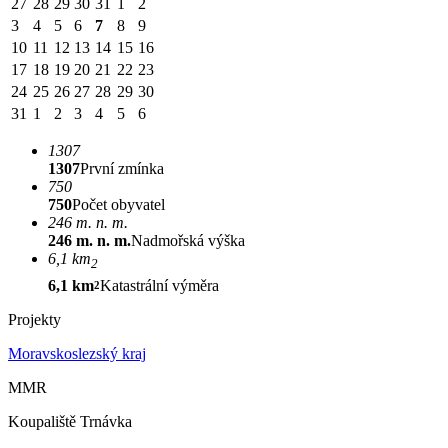
27
28
29
30
31
1
2
3
4
5
6
7
8
9
10
11
12
13
14
15
16
17
18
19
20
21
22
23
24
25
26
27
28
29
30
31
1
2
3
4
5
6
1307
1307
První zmínka
750
750
Počet obyvatel
246 m. n. m.
246 m. n. m.
Nadmořská výška
6,1 km
2
6,1 km
Katastrální výměra
2
Projekty
Moravskoslezský kraj
MMR
Koupaliště Trnávka