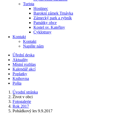
Turista
Hostinec
Barokní zámek Trnávka
Zámecký park a rybník
Památky obce
Kostel sv. Kateřiny
Cyklotrasy
Kontakt
Kontakt
Napište nám
Úřední deska
Aktuality
Místní rozhlas
Kalendář akcí
Poplatky
Knihovna
Pošta
Úvodní stránka
Život v obci
Fotogalerie
Rok 2017
Pohádkový les 9.9.2017