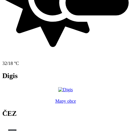
32/18 °C
Digis
Mapy obce
ČEZ