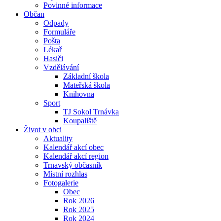
Povinné informace
Občan
Odpady
Formuláře
Pošta
Lékař
Hasiči
Vzdělávání
Základní škola
Mateřská škola
Knihovna
Sport
TJ Sokol Trnávka
Koupaliště
Život v obci
Aktuality
Kalendář akcí obec
Kalendář akcí region
Trnavský občasník
Místní rozhlas
Fotogalerie
Obec
Rok 2026
Rok 2025
Rok 2024