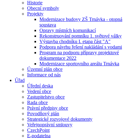
Historie
Obecní symboly
Projekty
Modernizace budovy ZŠ Trnávka - otopná
soustava
Opravy místních komunikací
Rekonstruování pomníku 1. světové války
Výstavba chodníku I. etapa část "A"
Podpora návrhu řešení nakládání s vodami
Program na podporu přípravy projektové
dokumentace 2022
Modernizace sportovního areálu Trnávka
Územní plán obce
Informace od nás
Úřad
Úřední deska
Vedení obce
Zastupitelstvo obce
Rada obce
Právní předpisy obce
Povodňový plán
Strategické rozvojové dokumenty
Veřejnoprávní smlouvy
CzechPoint
E-podatelna