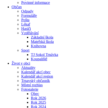
Povinné informace
Občan
Odpady
Formuláře
Pošta
Lékař
Hasiči
Vzdělávání
Základní škola
Mateřská škola
Knihovna
Sport
TJ Sokol Trnávka
Koupaliště
Život v obci
Aktuality
Kalendář akcí obec
Kalendář akcí region
Trnavský občasník
Místní rozhlas
Fotogalerie
Obec
Rok 2026
Rok 2025
Rok 2024