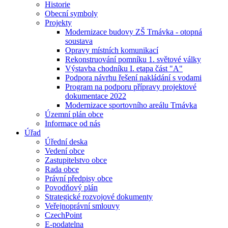
Historie
Obecní symboly
Projekty
Modernizace budovy ZŠ Trnávka - otopná
soustava
Opravy místních komunikací
Rekonstruování pomníku 1. světové války
Výstavba chodníku I. etapa část "A"
Podpora návrhu řešení nakládání s vodami
Program na podporu přípravy projektové
dokumentace 2022
Modernizace sportovního areálu Trnávka
Územní plán obce
Informace od nás
Úřad
Úřední deska
Vedení obce
Zastupitelstvo obce
Rada obce
Právní předpisy obce
Povodňový plán
Strategické rozvojové dokumenty
Veřejnoprávní smlouvy
CzechPoint
E-podatelna