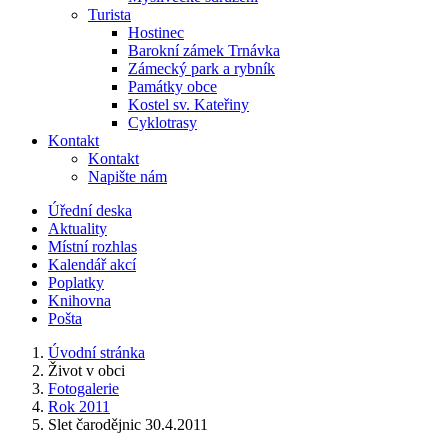
Turista
Hostinec
Barokní zámek Trnávka
Zámecký park a rybník
Památky obce
Kostel sv. Kateřiny
Cyklotrasy
Kontakt
Kontakt
Napište nám
Úřední deska
Aktuality
Místní rozhlas
Kalendář akcí
Poplatky
Knihovna
Pošta
Úvodní stránka
Život v obci
Fotogalerie
Rok 2011
Slet čarodějnic 30.4.2011