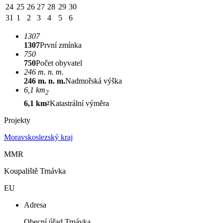
24
25
26
27
28
29
30
31
1
2
3
4
5
6
1307
1307
První zmínka
750
750
Počet obyvatel
246 m. n. m.
246 m. n. m.
Nadmořská výška
6,1 km
2
6,1 km
Katastrální výměra
2
Projekty
Moravskoslezský kraj
MMR
Koupaliště Trnávka
EU
Adresa
Obecní úřad Trnávka