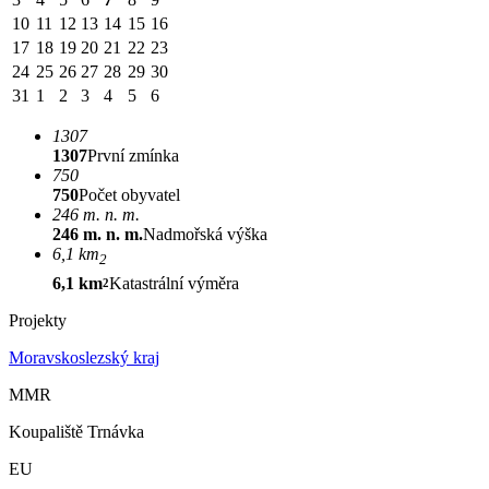
10
11
12
13
14
15
16
17
18
19
20
21
22
23
24
25
26
27
28
29
30
31
1
2
3
4
5
6
1307
1307
První zmínka
750
750
Počet obyvatel
246 m. n. m.
246 m. n. m.
Nadmořská výška
6,1 km
2
6,1 km
Katastrální výměra
2
Projekty
Moravskoslezský kraj
MMR
Koupaliště Trnávka
EU