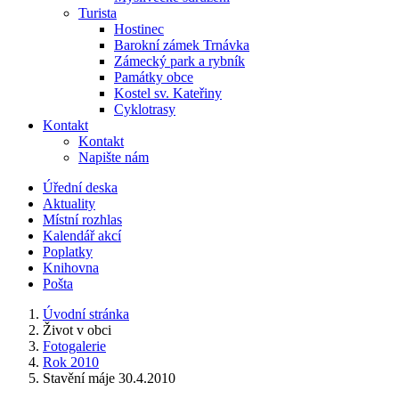
Turista
Hostinec
Barokní zámek Trnávka
Zámecký park a rybník
Památky obce
Kostel sv. Kateřiny
Cyklotrasy
Kontakt
Kontakt
Napište nám
Úřední deska
Aktuality
Místní rozhlas
Kalendář akcí
Poplatky
Knihovna
Pošta
Úvodní stránka
Život v obci
Fotogalerie
Rok 2010
Stavění máje 30.4.2010