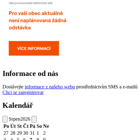
Informace od nás
Dostávejte
informace z našeho webu
prostřednictvím SMS a e-mailů
Chci se zaregistrovat
Kalendář
Srpen
2026
Po
Út
St
Čt
Pá
So
Ne
27
28
29
30
31
1
2
3
4
5
6
7
8
9