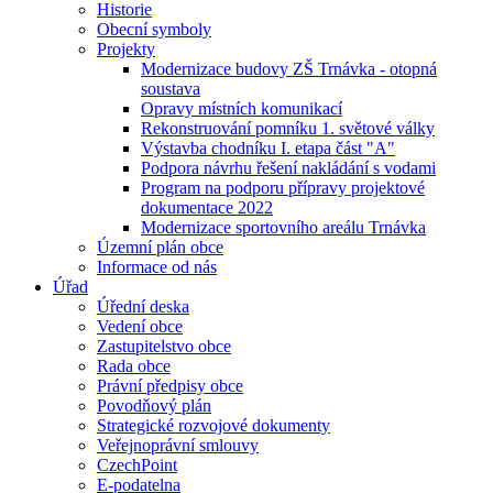
Historie
Obecní symboly
Projekty
Modernizace budovy ZŠ Trnávka - otopná
soustava
Opravy místních komunikací
Rekonstruování pomníku 1. světové války
Výstavba chodníku I. etapa část "A"
Podpora návrhu řešení nakládání s vodami
Program na podporu přípravy projektové
dokumentace 2022
Modernizace sportovního areálu Trnávka
Územní plán obce
Informace od nás
Úřad
Úřední deska
Vedení obce
Zastupitelstvo obce
Rada obce
Právní předpisy obce
Povodňový plán
Strategické rozvojové dokumenty
Veřejnoprávní smlouvy
CzechPoint
E-podatelna