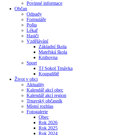
Povinné informace
Občan
Odpady
Formuláře
Pošta
Lékař
Hasiči
Vzdělávání
Základní škola
Mateřská škola
Knihovna
Sport
TJ Sokol Trnávka
Koupaliště
Život v obci
Aktuality
Kalendář akcí obec
Kalendář akcí region
Trnavský občasník
Místní rozhlas
Fotogalerie
Obec
Rok 2026
Rok 2025
Rok 2024