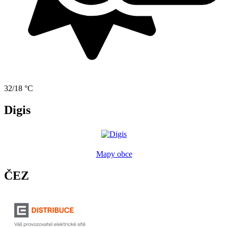
32/18 °C
Digis
Mapy obce
ČEZ