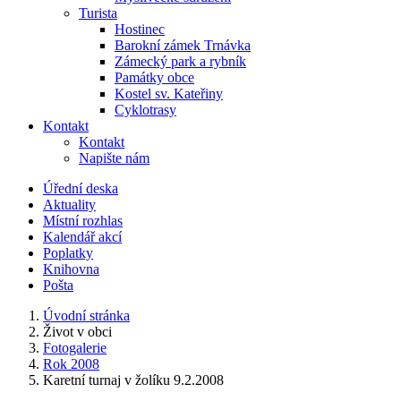
Turista
Hostinec
Barokní zámek Trnávka
Zámecký park a rybník
Památky obce
Kostel sv. Kateřiny
Cyklotrasy
Kontakt
Kontakt
Napište nám
Úřední deska
Aktuality
Místní rozhlas
Kalendář akcí
Poplatky
Knihovna
Pošta
Úvodní stránka
Život v obci
Fotogalerie
Rok 2008
Karetní turnaj v žolíku 9.2.2008