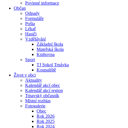
Povinné informace
Občan
Odpady
Formuláře
Pošta
Lékař
Hasiči
Vzdělávání
Základní škola
Mateřská škola
Knihovna
Sport
TJ Sokol Trnávka
Koupaliště
Život v obci
Aktuality
Kalendář akcí obec
Kalendář akcí region
Trnavský občasník
Místní rozhlas
Fotogalerie
Obec
Rok 2026
Rok 2025
Rok 2024