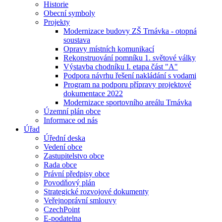
Historie
Obecní symboly
Projekty
Modernizace budovy ZŠ Trnávka - otopná
soustava
Opravy místních komunikací
Rekonstruování pomníku 1. světové války
Výstavba chodníku I. etapa část "A"
Podpora návrhu řešení nakládání s vodami
Program na podporu přípravy projektové
dokumentace 2022
Modernizace sportovního areálu Trnávka
Územní plán obce
Informace od nás
Úřad
Úřední deska
Vedení obce
Zastupitelstvo obce
Rada obce
Právní předpisy obce
Povodňový plán
Strategické rozvojové dokumenty
Veřejnoprávní smlouvy
CzechPoint
E-podatelna