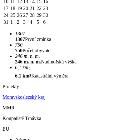
10
11
12
13
14
15
16
17
18
19
20
21
22
23
24
25
26
27
28
29
30
31
1
2
3
4
5
6
1307
1307
První zmínka
750
750
Počet obyvatel
246 m. n. m.
246 m. n. m.
Nadmořská výška
6,1 km
2
6,1 km
Katastrální výměra
2
Projekty
Moravskoslezský kraj
MMR
Koupaliště Trnávka
EU
Adresa