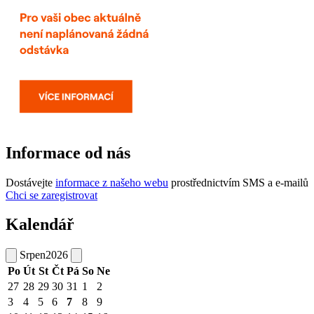
Informace od nás
Dostávejte
informace z našeho webu
prostřednictvím SMS a e-mailů
Chci se zaregistrovat
Kalendář
Srpen
2026
Po
Út
St
Čt
Pá
So
Ne
27
28
29
30
31
1
2
3
4
5
6
7
8
9