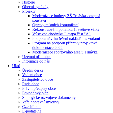
Historie
Obecní symboly
Projekty
Modernizace budovy ZŠ Trnávka - otopná
soustava
Opravy místních komunikací
Rekonstruování pomníku 1. světové války
Výstavba chodníku I. etapa část "A"
Podpora návrhu řešení nakládání s vodami
Program na podporu přípravy projektové
dokumentace 2022
Modernizace sportovního areálu Trnávka
Územní plán obce
Informace od nás
Úřad
Úřední deska
Vedení obce
Zastupitelstvo obce
Rada obce
Právní předpisy obce
Povodňový plán
Strategické rozvojové dokumenty
Veřejnoprávní smlouvy
CzechPoint
E-podatelna