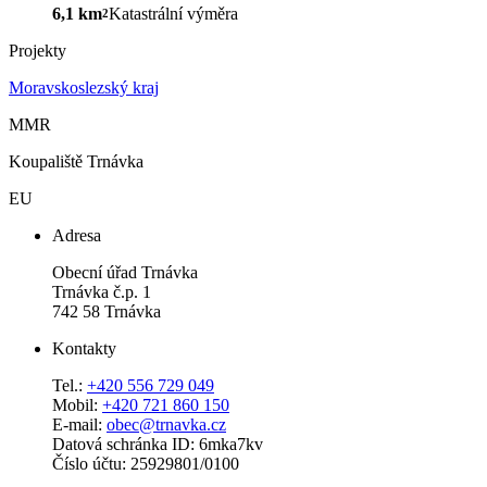
6,1 km
Katastrální výměra
2
Projekty
Moravskoslezský kraj
MMR
Koupaliště Trnávka
EU
Adresa
Obecní úřad Trnávka
Trnávka č.p. 1
742 58 Trnávka
Kontakty
Tel.:
+420 556 729 049
Mobil:
+420 721 860 150
E-mail:
obec@trnavka.cz
Datová schránka ID: 6mka7kv
Číslo účtu: 25929801/0100