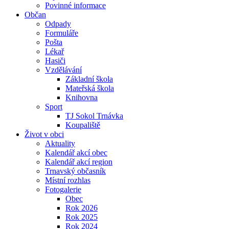
Povinné informace
Občan
Odpady
Formuláře
Pošta
Lékař
Hasiči
Vzdělávání
Základní škola
Mateřská škola
Knihovna
Sport
TJ Sokol Trnávka
Koupaliště
Život v obci
Aktuality
Kalendář akcí obec
Kalendář akcí region
Trnavský občasník
Místní rozhlas
Fotogalerie
Obec
Rok 2026
Rok 2025
Rok 2024