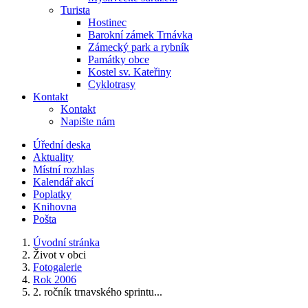
Turista
Hostinec
Barokní zámek Trnávka
Zámecký park a rybník
Památky obce
Kostel sv. Kateřiny
Cyklotrasy
Kontakt
Kontakt
Napište nám
Úřední deska
Aktuality
Místní rozhlas
Kalendář akcí
Poplatky
Knihovna
Pošta
Úvodní stránka
Život v obci
Fotogalerie
Rok 2006
2. ročník trnavského sprintu...