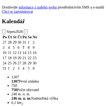
Dostávejte
informace z našeho webu
prostřednictvím SMS a e-mailů
Chci se zaregistrovat
Kalendář
Srpen
2026
Po
Út
St
Čt
Pá
So
Ne
27
28
29
30
31
1
2
3
4
5
6
7
8
9
10
11
12
13
14
15
16
17
18
19
20
21
22
23
24
25
26
27
28
29
30
31
1
2
3
4
5
6
1307
1307
První zmínka
750
750
Počet obyvatel
246 m. n. m.
246 m. n. m.
Nadmořská výška
6,1 km
2