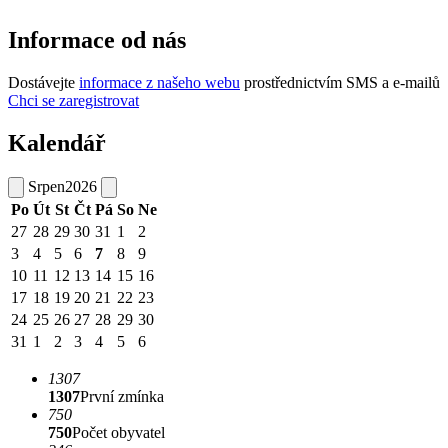
Informace od nás
Dostávejte
informace z našeho webu
prostřednictvím SMS a e-mailů
Chci se zaregistrovat
Kalendář
Srpen
2026
Po
Út
St
Čt
Pá
So
Ne
27
28
29
30
31
1
2
3
4
5
6
7
8
9
10
11
12
13
14
15
16
17
18
19
20
21
22
23
24
25
26
27
28
29
30
31
1
2
3
4
5
6
1307
1307
První zmínka
750
750
Počet obyvatel