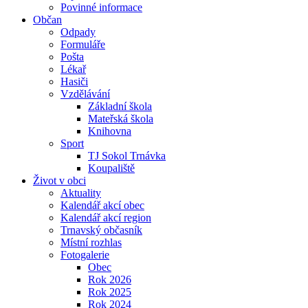
Povinné informace
Občan
Odpady
Formuláře
Pošta
Lékař
Hasiči
Vzdělávání
Základní škola
Mateřská škola
Knihovna
Sport
TJ Sokol Trnávka
Koupaliště
Život v obci
Aktuality
Kalendář akcí obec
Kalendář akcí region
Trnavský občasník
Místní rozhlas
Fotogalerie
Obec
Rok 2026
Rok 2025
Rok 2024