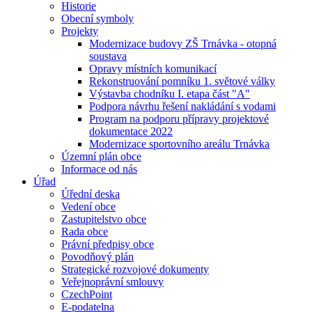
Historie
Obecní symboly
Projekty
Modernizace budovy ZŠ Trnávka - otopná
soustava
Opravy místních komunikací
Rekonstruování pomníku 1. světové války
Výstavba chodníku I. etapa část "A"
Podpora návrhu řešení nakládání s vodami
Program na podporu přípravy projektové
dokumentace 2022
Modernizace sportovního areálu Trnávka
Územní plán obce
Informace od nás
Úřad
Úřední deska
Vedení obce
Zastupitelstvo obce
Rada obce
Právní předpisy obce
Povodňový plán
Strategické rozvojové dokumenty
Veřejnoprávní smlouvy
CzechPoint
E-podatelna