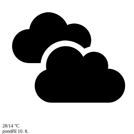
28/14 °C
pondělí
10. 8.