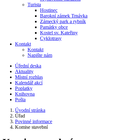
Turista
Hostinec
Barokní zámek Trnávka
Zámecký park a rybník
Památky obce
Kostel sv. Kateřiny
Cyklotrasy
Kontakt
Kontakt
Napište nám
Úřední deska
Aktuality
Místní rozhlas
Kalendář akcí
Poplatky
Knihovna
Pošta
Úvodní stránka
Úřad
Povinné informace
Komise stavební