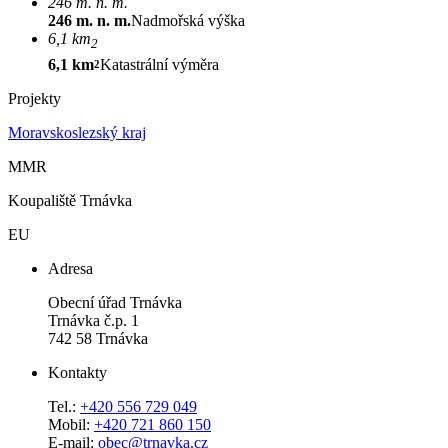
246 m. n. m.
246 m. n. m.
Nadmořská výška
6,1 km
2
6,1 km
Katastrální výměra
2
Projekty
Moravskoslezský kraj
MMR
Koupaliště Trnávka
EU
Adresa
Obecní úřad Trnávka
Trnávka č.p. 1
742 58 Trnávka
Kontakty
Tel.:
+420 556 729 049
Mobil:
+420 721 860 150
E-mail:
obec@trnavka.cz