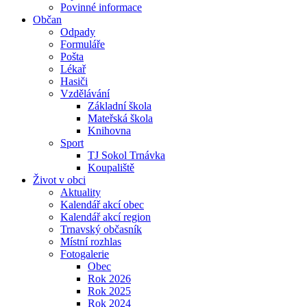
Povinné informace
Občan
Odpady
Formuláře
Pošta
Lékař
Hasiči
Vzdělávání
Základní škola
Mateřská škola
Knihovna
Sport
TJ Sokol Trnávka
Koupaliště
Život v obci
Aktuality
Kalendář akcí obec
Kalendář akcí region
Trnavský občasník
Místní rozhlas
Fotogalerie
Obec
Rok 2026
Rok 2025
Rok 2024