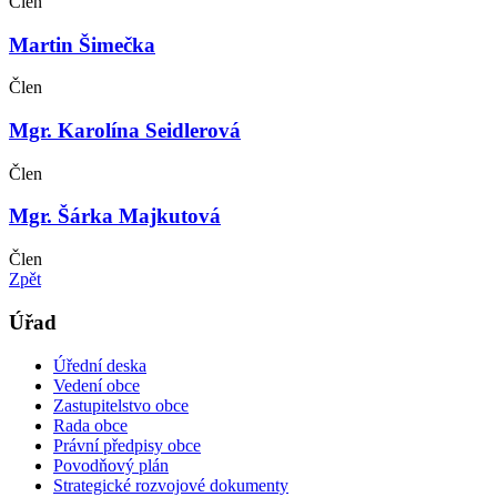
Člen
Martin Šimečka
Člen
Mgr. Karolína Seidlerová
Člen
Mgr. Šárka Majkutová
Člen
Zpět
Úřad
Úřední deska
Vedení obce
Zastupitelstvo obce
Rada obce
Právní předpisy obce
Povodňový plán
Strategické rozvojové dokumenty