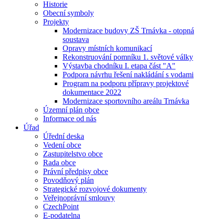
Historie
Obecní symboly
Projekty
Modernizace budovy ZŠ Trnávka - otopná
soustava
Opravy místních komunikací
Rekonstruování pomníku 1. světové války
Výstavba chodníku I. etapa část "A"
Podpora návrhu řešení nakládání s vodami
Program na podporu přípravy projektové
dokumentace 2022
Modernizace sportovního areálu Trnávka
Územní plán obce
Informace od nás
Úřad
Úřední deska
Vedení obce
Zastupitelstvo obce
Rada obce
Právní předpisy obce
Povodňový plán
Strategické rozvojové dokumenty
Veřejnoprávní smlouvy
CzechPoint
E-podatelna