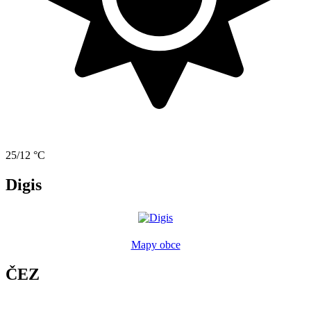
25/12 °C
Digis
Mapy obce
ČEZ