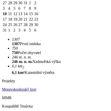
27
28
29
30
31
1
2
3
4
5
6
7
8
9
10
11
12
13
14
15
16
17
18
19
20
21
22
23
24
25
26
27
28
29
30
31
1
2
3
4
5
6
1307
1307
První zmínka
750
750
Počet obyvatel
246 m. n. m.
246 m. n. m.
Nadmořská výška
6,1 km
2
6,1 km
Katastrální výměra
2
Projekty
Moravskoslezský kraj
MMR
Koupaliště Trnávka