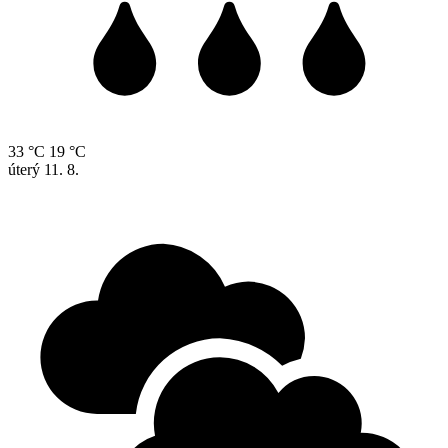
33 °C
19 °C
úterý
11. 8.