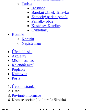
Turista
Hostinec
Barokní zámek Trnávka
Zámecký park a rybník
Památky obce
Kostel sv. Kateřiny
Cyklotrasy
Kontakt
Kontakt
Napište nám
Úřední deska
Aktuality
Místní rozhlas
Kalendář akcí
Poplatky
Knihovna
Pošta
Úvodní stránka
Úřad
Povinné informace
Komise sociální, kulturní a školská