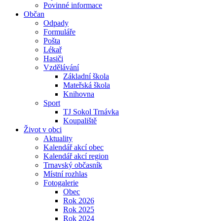
Povinné informace
Občan
Odpady
Formuláře
Pošta
Lékař
Hasiči
Vzdělávání
Základní škola
Mateřská škola
Knihovna
Sport
TJ Sokol Trnávka
Koupaliště
Život v obci
Aktuality
Kalendář akcí obec
Kalendář akcí region
Trnavský občasník
Místní rozhlas
Fotogalerie
Obec
Rok 2026
Rok 2025
Rok 2024