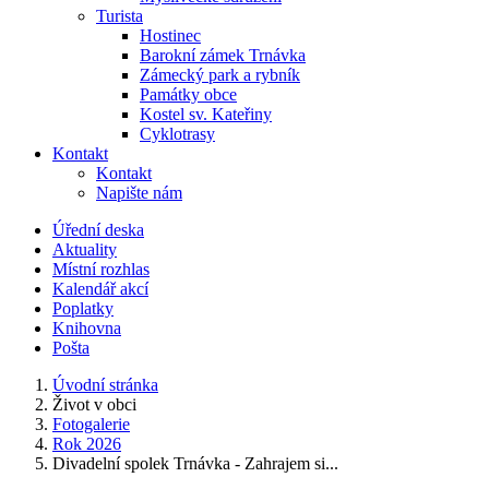
Turista
Hostinec
Barokní zámek Trnávka
Zámecký park a rybník
Památky obce
Kostel sv. Kateřiny
Cyklotrasy
Kontakt
Kontakt
Napište nám
Úřední deska
Aktuality
Místní rozhlas
Kalendář akcí
Poplatky
Knihovna
Pošta
Úvodní stránka
Život v obci
Fotogalerie
Rok 2026
Divadelní spolek Trnávka - Zahrajem si...