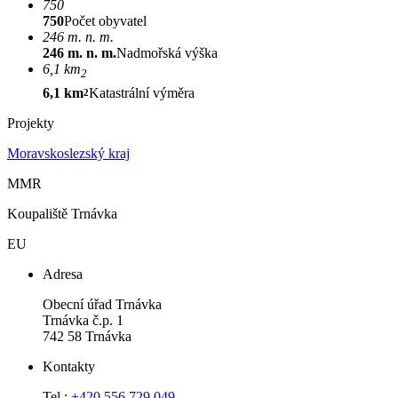
750
750
Počet obyvatel
246 m. n. m.
246 m. n. m.
Nadmořská výška
6,1 km
2
6,1 km
Katastrální výměra
2
Projekty
Moravskoslezský kraj
MMR
Koupaliště Trnávka
EU
Adresa
Obecní úřad Trnávka
Trnávka č.p. 1
742 58 Trnávka
Kontakty
Tel.:
+420 556 729 049