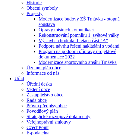
Historie
Obecní symboly
Projekty
Modernizace budovy ZŠ Trnávka - otopná
soustava
Opravy místních komunikací
Rekonstruování pomníku 1. světové války
Výstavba chodníku I. etapa část "A"
Podpora návrhu řešení nakládání s vodami
Program na podporu přípravy projektové
dokumentace 2022
Modernizace sportovního areálu Trnávka
Územní plán obce
Informace od nás
Úřad
Úřední deska
Vedení obce
Zastupitelstvo obce
Rada obce
Právní předpisy obce
Povodňový plán
Strategické rozvojové dokumenty
Veřejnoprávní smlouvy
CzechPoint
E-podatelna