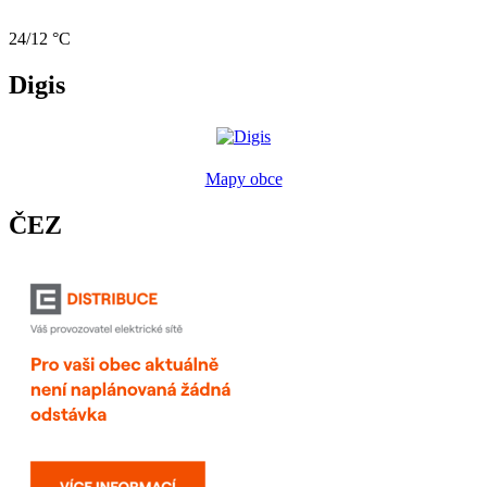
24/12 °C
Digis
Mapy obce
ČEZ