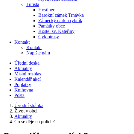
Turista
Hostinec
Barokní zámek Trnávka
Zámecký park a rybník
Památky obce
Kostel sv. Kateřiny
Cyklotrasy
Kontakt
Kontakt
Napište nám
Úřední deska
Aktuality
Místní rozhlas
Kalendář akcí
Poplatky
Knihovna
Pošta
Úvodní stránka
Život v obci
Aktuality
Co se děje na polích?