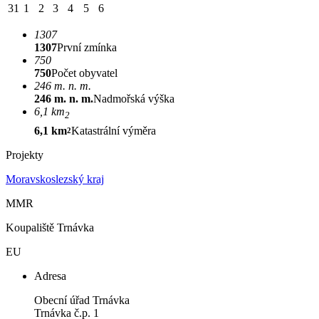
31
1
2
3
4
5
6
1307
1307
První zmínka
750
750
Počet obyvatel
246 m. n. m.
246 m. n. m.
Nadmořská výška
6,1 km
2
6,1 km
Katastrální výměra
2
Projekty
Moravskoslezský kraj
MMR
Koupaliště Trnávka
EU
Adresa
Obecní úřad Trnávka
Trnávka č.p. 1