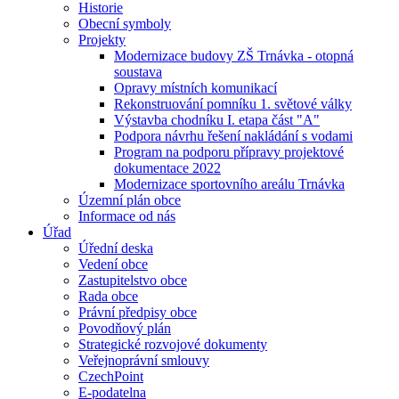
Historie
Obecní symboly
Projekty
Modernizace budovy ZŠ Trnávka - otopná
soustava
Opravy místních komunikací
Rekonstruování pomníku 1. světové války
Výstavba chodníku I. etapa část "A"
Podpora návrhu řešení nakládání s vodami
Program na podporu přípravy projektové
dokumentace 2022
Modernizace sportovního areálu Trnávka
Územní plán obce
Informace od nás
Úřad
Úřední deska
Vedení obce
Zastupitelstvo obce
Rada obce
Právní předpisy obce
Povodňový plán
Strategické rozvojové dokumenty
Veřejnoprávní smlouvy
CzechPoint
E-podatelna