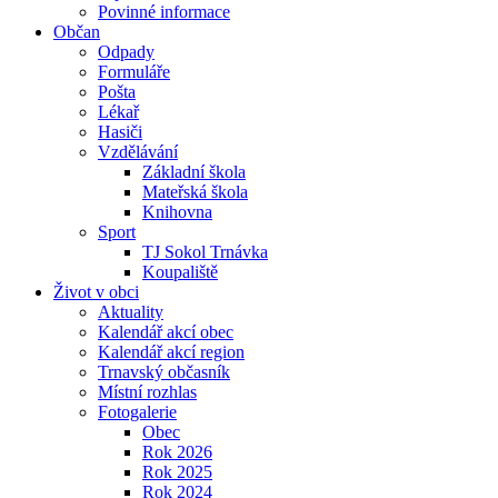
Povinné informace
Občan
Odpady
Formuláře
Pošta
Lékař
Hasiči
Vzdělávání
Základní škola
Mateřská škola
Knihovna
Sport
TJ Sokol Trnávka
Koupaliště
Život v obci
Aktuality
Kalendář akcí obec
Kalendář akcí region
Trnavský občasník
Místní rozhlas
Fotogalerie
Obec
Rok 2026
Rok 2025
Rok 2024